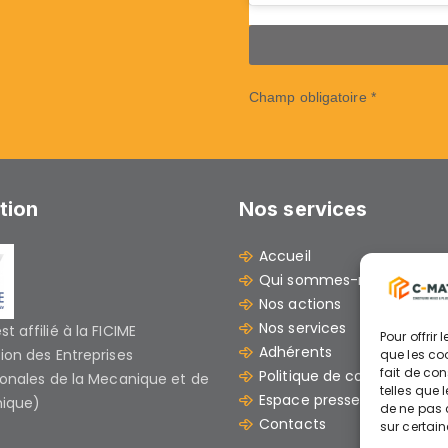
Champ obligatoire *
ation
Nos services
Accueil
Qui sommes-nous ?
Nos actions
Nos services
t affilié à la FICIME
Pour offrir
Adhérents
ion des Entreprises
que les co
fait de co
Politique de cookies (UE)
ionales de la Mecanique et de
telles que 
Espace presse et docume
nique)
de ne pas c
Contacts
sur certain