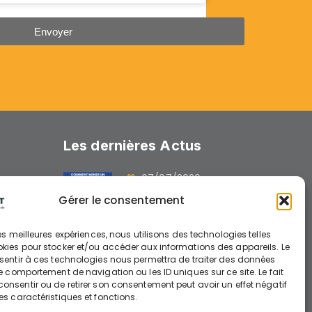
Envoyer
Les dernières Actus
07/07/2026
GUIDE : « Comment
Gérer le consentement
mener un chantier avec
des engins électriques »
 les meilleures expériences, nous utilisons des technologies telles
okies pour stocker et/ou accéder aux informations des appareils. Le
nsentir à ces technologies nous permettra de traiter des données
26/06/2026
le comportement de navigation ou les ID uniques sur ce site. Le fait
nts
onsentir ou de retirer son consentement peut avoir un effet négatif
AIDE A L’INVESTISSEMENT
es caractéristiques et fonctions.
ENGINS ELECTRIQUES