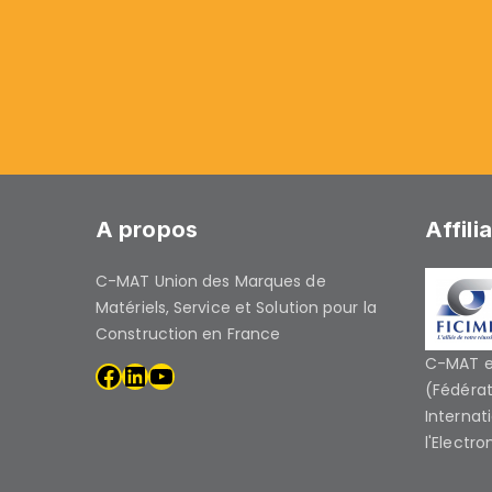
A propos
Affili
C-MAT Union des Marques de
Matériels, Service et Solution pour la
Construction en France
C-MAT es
(Fédérat
Internat
l'Electro