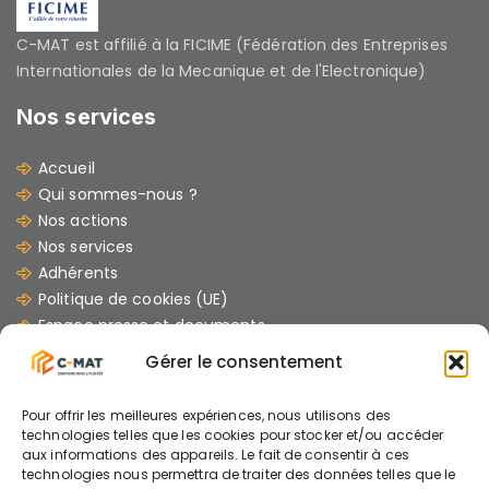
C-MAT est affilié à la FICIME (Fédération des Entreprises
Internationales de la Mecanique et de l'Electronique)
Nos services
Accueil
Qui sommes-nous ?
Nos actions
Nos services
Adhérents
Politique de cookies (UE)
Espace presse et documents
Contacts
Gérer le consentement
Les dernières Actus
Pour offrir les meilleures expériences, nous utilisons des
07/07/2026
technologies telles que les cookies pour stocker et/ou accéder
aux informations des appareils. Le fait de consentir à ces
GUIDE : « Comment mener un chantier avec
technologies nous permettra de traiter des données telles que le
des engins électriques »