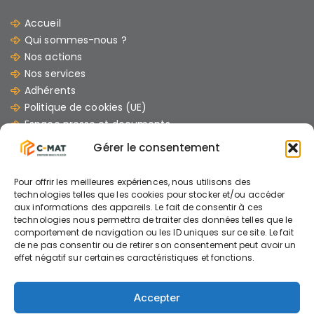
Accueil
Qui sommes-nous ?
Nos actions
Nos services
Adhérents
Politique de cookies (UE)
Espace presse et documents
Contacts
Gérer le consentement
Les dernières Actus
Pour offrir les meilleures expériences, nous utilisons des
07/07/2026
technologies telles que les cookies pour stocker et/ou accéder
aux informations des appareils. Le fait de consentir à ces
GUIDE : « Comment mener un chantier avec
technologies nous permettra de traiter des données telles que le
des engins électriques »
comportement de navigation ou les ID uniques sur ce site. Le fait
de ne pas consentir ou de retirer son consentement peut avoir un
effet négatif sur certaines caractéristiques et fonctions.
26/06/2026
Accepter
AIDE A L’INVESTISSEMENT ENGINS ELECTRIQUES