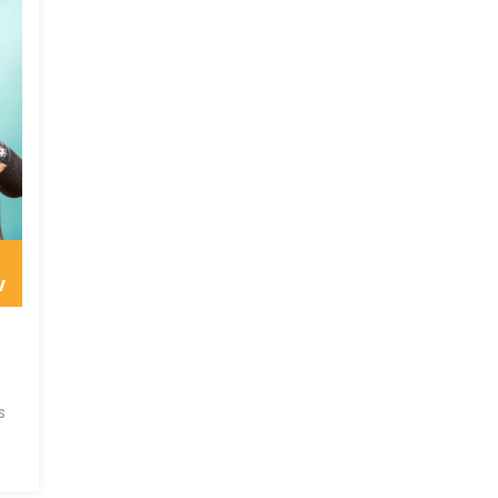
7
v
s