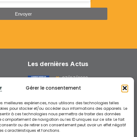
Envoyer
Les dernières Actus
07/07/2026
GUIDE : « Comment
Gérer le consentement
mener un chantier avec
des engins électriques »
 les meilleures expériences, nous utilisons des technologies telles
okies pour stocker et/ou accéder aux informations des appareils. Le
nsentir à ces technologies nous permettra de traiter des données
26/06/2026
le comportement de navigation ou les ID uniques sur ce site. Le fait
nts
onsentir ou de retirer son consentement peut avoir un effet négatif
AIDE A L’INVESTISSEMENT
es caractéristiques et fonctions.
ENGINS ELECTRIQUES