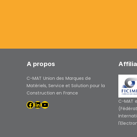
A propos
Affili
C-MAT Union des Marques de
Matériels, Service et Solution pour la
Construction en France
C-MAT es
(Fédérat
Internat
l'Electro