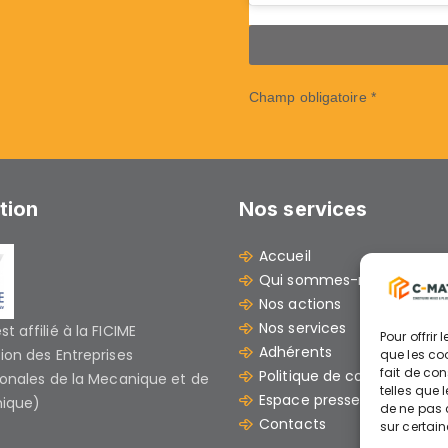
Champ obligatoire *
ation
Nos services
Accueil
Qui sommes-nous ?
Nos actions
Nos services
t affilié à la FICIME
Pour offrir
Adhérents
ion des Entreprises
que les co
fait de co
Politique de cookies (UE)
ionales de la Mecanique et de
telles que 
Espace presse et docume
nique)
de ne pas c
Contacts
sur certain