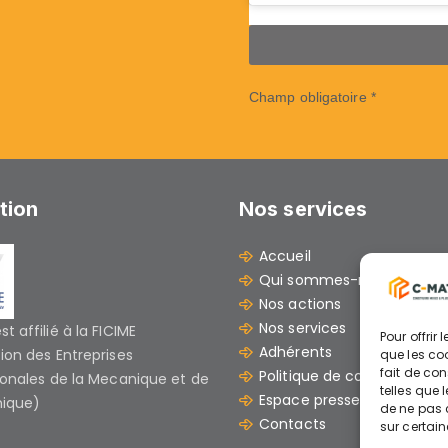
Champ obligatoire *
ation
Nos services
Accueil
Qui sommes-nous ?
Nos actions
Nos services
t affilié à la FICIME
Pour offrir
Adhérents
ion des Entreprises
que les co
fait de co
Politique de cookies (UE)
ionales de la Mecanique et de
telles que 
Espace presse et docume
nique)
de ne pas c
Contacts
sur certain