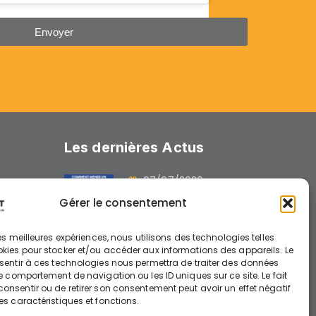
Envoyer
Les dernières Actus
07/07/2026
GUIDE : « Comment
Gérer le consentement
mener un chantier avec
des engins électriques »
 les meilleures expériences, nous utilisons des technologies telles
okies pour stocker et/ou accéder aux informations des appareils. Le
nsentir à ces technologies nous permettra de traiter des données
26/06/2026
le comportement de navigation ou les ID uniques sur ce site. Le fait
nts
onsentir ou de retirer son consentement peut avoir un effet négatif
AIDE A L’INVESTISSEMENT
es caractéristiques et fonctions.
ENGINS ELECTRIQUES