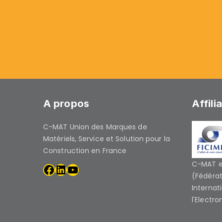
A propos
Affili
C-MAT Union des Marques de
Matériels, Service et Solution pour la
Construction en France
C-MAT es
(Fédérat
Internat
l'Electro