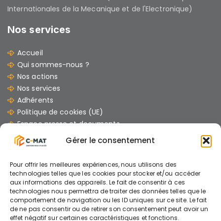
Internationales de la Mecanique et de l'Electronique)
Nos services
Accueil
Qui sommes-nous ?
Nos actions
Nos services
Adhérents
Politique de cookies (UE)
Espace presse et documents
Contacts
Gérer le consentement
Les dernières Actus
Pour offrir les meilleures expériences, nous utilisons des
07/07/2026
technologies telles que les cookies pour stocker et/ou accéder
aux informations des appareils. Le fait de consentir à ces
GUIDE : « Comment mener un chantier avec
technologies nous permettra de traiter des données telles que le
des engins électriques »
comportement de navigation ou les ID uniques sur ce site. Le fait
de ne pas consentir ou de retirer son consentement peut avoir un
effet négatif sur certaines caractéristiques et fonctions.