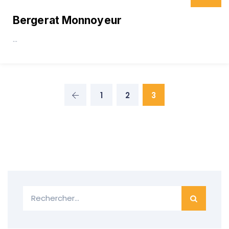
Bergerat Monnoyeur
...
1
2
3