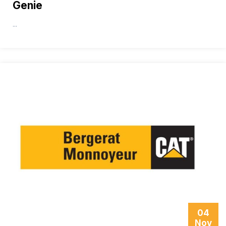
Genie
...
04
Nov