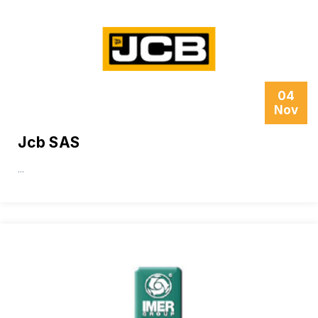
04
Nov
Jcb SAS
...