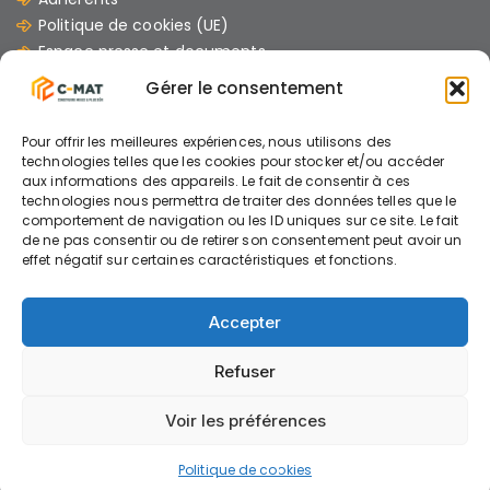
Politique de cookies (UE)
Espace presse et documents
Contacts
Gérer le consentement
Les dernières Actus
Pour offrir les meilleures expériences, nous utilisons des
07/07/2026
technologies telles que les cookies pour stocker et/ou accéder
aux informations des appareils. Le fait de consentir à ces
GUIDE : « Comment mener un chantier avec
technologies nous permettra de traiter des données telles que le
des engins électriques »
comportement de navigation ou les ID uniques sur ce site. Le fait
de ne pas consentir ou de retirer son consentement peut avoir un
effet négatif sur certaines caractéristiques et fonctions.
26/06/2026
Accepter
AIDE A L’INVESTISSEMENT ENGINS ELECTRIQUES
Refuser
Voir les préférences
© C-MAT 2026 - Mentions légales - Politique de
confidentialité -
Modifier vos préférences de cookies
Politique de cookies