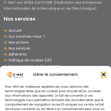
C-MAT est affilié à la FICIME (Fédération des Entreprises
Internationales de la Mecanique et de l'Electronique)
Nos services
Accueil
Qui sommes-nous ?
Nos actions
Nos services
Adhérents
Politique de cookies (UE)
Espace presse et documents
Contacts
Gérer le consentement
Les dernières Actus
Pour offrir les meilleures expériences, nous utilisons des
07/07/2026
technologies telles que les cookies pour stocker et/ou accéder
aux informations des appareils. Le fait de consentir à ces
GUIDE : « Comment mener un chantier avec
technologies nous permettra de traiter des données telles que le
des engins électriques »
comportement de navigation ou les ID uniques sur ce site. Le fait
de ne pas consentir ou de retirer son consentement peut avoir un