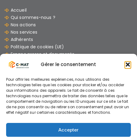
Accueil
Qui sommes-nous ?
Nos actions
Nos services
Adhérents
Politique de cookies (UE)
Espace presse et documents
Contacts
Gérer le consentement
Les dernières Actus
Pour offrir les meilleures expériences, nous utilisons des
07/07/2026
technologies telles que les cookies pour stocker et/ou accéder
aux informations des appareils. Le fait de consentir à ces
GUIDE : « Comment mener un chantier avec
technologies nous permettra de traiter des données telles que le
des engins électriques »
comportement de navigation ou les ID uniques sur ce site. Le fait
de ne pas consentir ou de retirer son consentement peut avoir un
effet négatif sur certaines caractéristiques et fonctions.
26/06/2026
Accepter
AIDE A L’INVESTISSEMENT ENGINS ELECTRIQUES