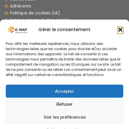
Adhérents
Politique de cookies (UE)
Espace presse et documents
Contacts
Gérer le consentement
Les dernières Actus
Pour offrir les meilleures expériences, nous utilisons des
07/07/2026
technologies telles que les cookies pour stocker et/ou accéder
aux informations des appareils. Le fait de consentir à ces
GUIDE : « Comment mener un chantier avec
technologies nous permettra de traiter des données telles que le
des engins électriques »
comportement de navigation ou les ID uniques sur ce site. Le fait
de ne pas consentir ou de retirer son consentement peut avoir un
effet négatif sur certaines caractéristiques et fonctions.
26/06/2026
Accepter
AIDE A L’INVESTISSEMENT ENGINS ELECTRIQUES
Refuser
Voir les préférences
© C-MAT 2026 - Mentions légales - Politique de
confidentialité -
Modifier vos préférences de cookies