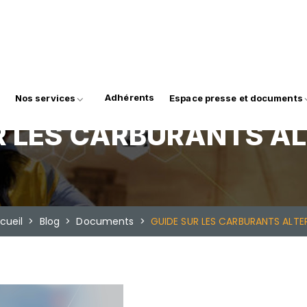
Adhérents
Nos services
Espace presse et documents
R LES CARBURANTS A
ueil
>
Blog
>
Documents
>
GUIDE SUR LES CARBURANTS ALTE